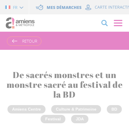
Cookies management panel
MES DÉMARCHES
CARTE INTERACTI
FR
RETOUR
De sacrés monstres et un
monstre sacré au festival de
la BD
Amiens Centre
Culture & Patrimoine
BD
Festival
JDA