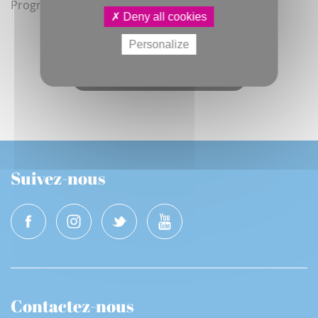
Programme sur
rdvbdamiens.com.
Deny all cookies
Personalize
Abonnez-vous au JDA numérique
Suivez-nous
Contactez-nous