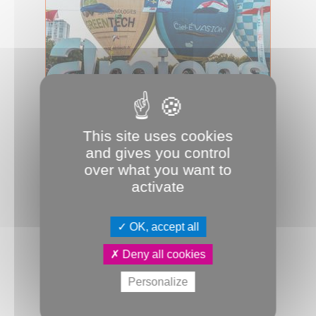
08.07.2026
Le ballet des ballons
This site uses cookies
and gives you control
Des dizaines de montgolfières vont
colorer le parc de La Hotoie. Du 28 au
over what you want to
30 août, le Défi Jules-Verne, ras...
activate
Culture & Patrimoine
JDA
Parc de La Hotoie
OK, accept all
Deny all cookies
Personalize