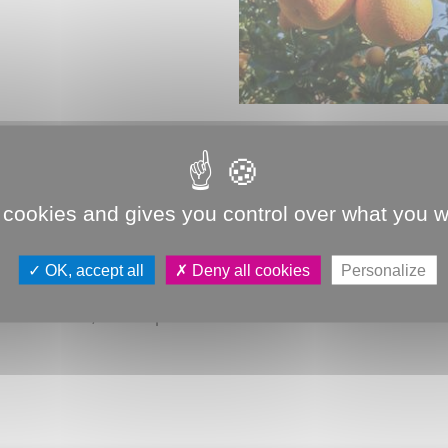
 cookies and gives you control over what you w
nouvelle salle des fêtes de Vaux. C’est là qu’une trentaine 
omparable avec ce qu’on peut trouver dans les supermarchés 
OK, accept all
Deny all cookies
Personalize
ème d’amande, pesto, confiture... Pour garantir la réussite
ur en 2025, l’AFSV sponsorise cette année l’association Re