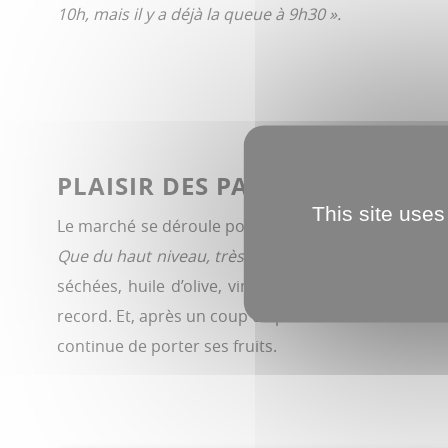
10h, mais il y a déjà la queue à 9h30 ».
PLAISIR DES PAPILLES
This site uses
Le marché se déroule pour la deuxième fois dans la 
Que du haut niveau, très fin et goûteux, rien de c
séchées, huile d’olive, vin, fromage, saucisses, cr
record. Et, après un coup de pouce aux Restos du cœ
continue de porter ses fruits.