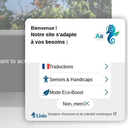
ant to activate
de produits différents feront de l’œil aux gourmets.
«
et à prix avantageux »,
décrit Daniel Leleu. Tomates
 de ce rendez-vous, 42 bénévoles sont mobilisés, un
̂ves, en soutien aux enfants malades. Le pari de 2019
Jean-Christophe Fouquet