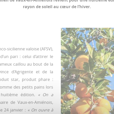
ilien de Vaux-en-Amiénois revient pour une huitième édi
rayon de soleil au cœur de l’hiver.
nco-sicilienne valoise (AFSV),
’un pari : celui d’attirer le
ameux caillou au bout de la
vince d’Agrigente et de la
duit star, produit phare :
 comme des petits pains lors
huitième édition.
« On a
aire de Vaux-en-Amiénois,
le 24 janvier :
« On ouvre à