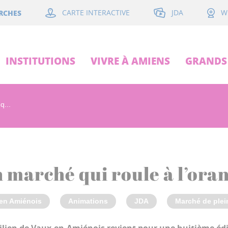
JDA
RCHES
CARTE INTERACTIVE
W
INSTITUTIONS
VIVRE À AMIENS
GRANDS 
q...
 marché qui roule à l’ora
en Amiénois
Animations
JDA
Marché de plei