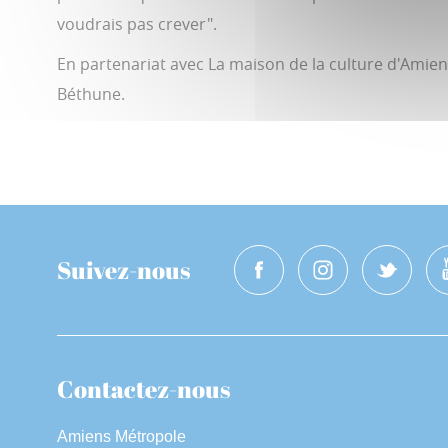
voudrais pas crever".
En partenariat avec La maison de la culture d'Amien
Béthune.
Suivez-nous
Contactez-nous
Amiens Métropole