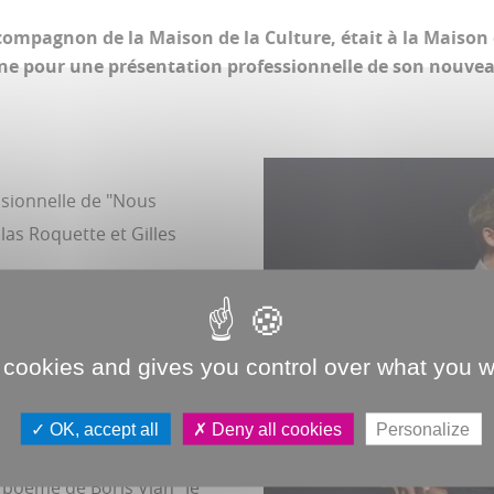
compagnon de la Maison de la Culture, était à la Maison
ne pour une présentation professionnelle de son nouvea
ssionnelle de "Nous
as Roquette et Gilles
dits ou même chantés,
utres des textes d'Andrée
 cookies and gives you control over what you w
oël, Henri Pichette ou
OK, accept all
Deny all cookies
Personalize
spositif "Brûlons les
n poème de Boris Vian "Je