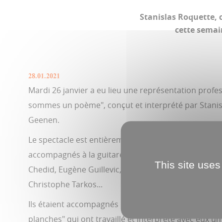
Stanislas Roquette, 
cette semai
28.01.2021
Mardi 26 janvier a eu lieu une représentation profe
sommes un poème", conçut et interprété par Stanisl
Geenen.
Le spectacle est entièrement composé de poèmes 
accompagnés à la guitare et au violon, avec entre a
This site uses
Chedid, Eugène Guillevic, Philippe Jaccottet, Marie N
Christophe Tarkos...
Ils étaient accompagnés d'un groupe de jeunes du di
planches" qui ont travaillé et interprété avec eux u