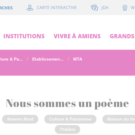
JDA
RCHES
CARTE INTERACTIVE
W
INSTITUTIONS
VIVRE À AMIENS
GRANDS 
ture & Pa...
Etablissemen...
MTA
Nous sommes un poème
Amiens Nord
Culture & Patrimoine
Maison du th
Théâtre