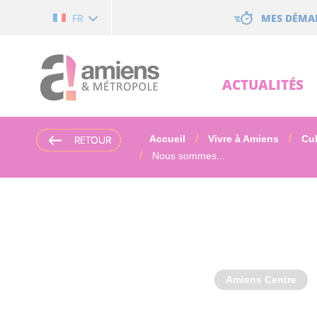
Cookies management panel
MES DÉMA
FR
ACTUALITÉS
RETOUR
RETOUR
RETOUR
RETOUR
Accueil
Vivre à Amiens
Cul
Nous sommes...
Amiens Centre