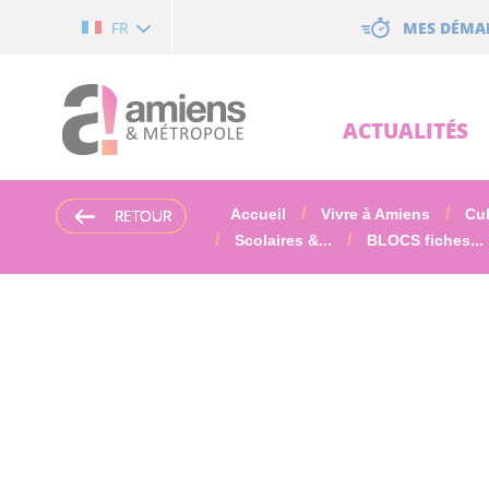
Cookies management panel
MES DÉMA
FR
ACTUALITÉS
RETOUR
RETOUR
RETOUR
RETOUR
RETOUR
RETOUR
Accueil
Vivre à Amiens
Cul
Scolaires &...
BLOCS fiches...