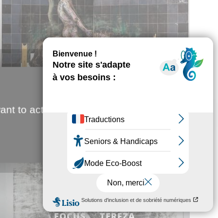
FOCUS… TEREZA
LOCHMANN
ant to activate
FOCUS … TEREZA