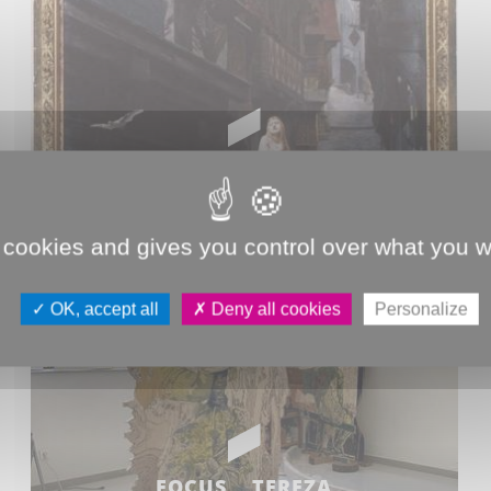
FOCUS … JULES LEFEBVRE
– LADY GODIVA
 cookies and gives you control over what you w
OK, accept all
Deny all cookies
Personalize
FOCUS… TEREZA