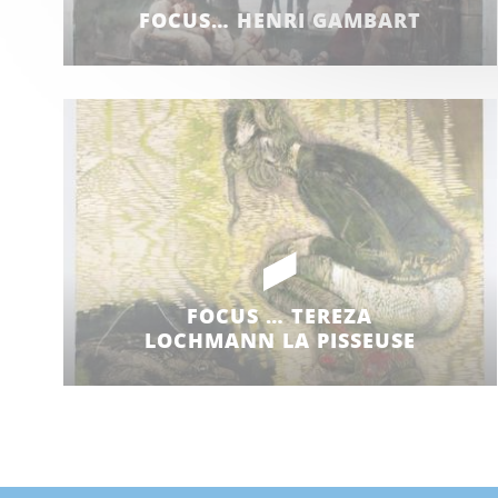
FOCUS… HENRI GAMBART
FOCUS … TEREZA
LOCHMANN LA PISSEUSE