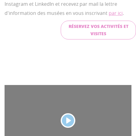
Instagram et LinkedIn et recevez par mail la lettre
d'information des musées en vous inscrivant
par ici
.
RÉSERVEZ VOS ACTIVITÉS ET
VISITES
P
l