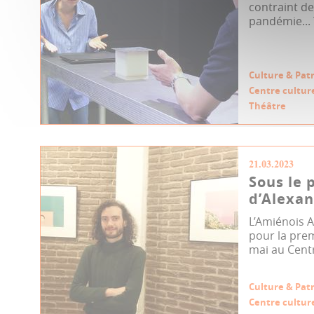
contraint d
pandémie... 
Culture & Pat
Centre culture
Théâtre
21.03.2023
Sous le 
d’Alexan
L’Amiénois 
pour la prem
mai au Centr
Culture & Pat
Centre culture