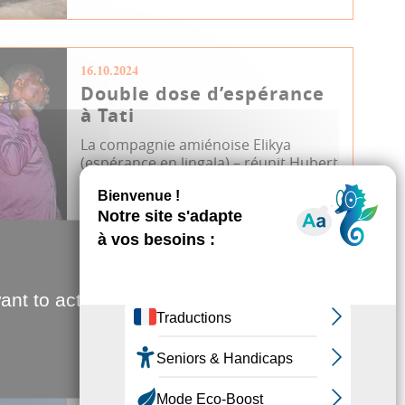
16.10.2024
Double dose d’espérance
à Tati
La compagnie amiénoise Elikya
(espérance en lingala) – réunit Hubert
et Exaucé Mahela depuis 2021. Ce
duo p...
Culture & Patrimoine
Centre culturel Jacques Tati
JDA
Musique
Théâtre
ant to activate
13.03.2024
Que la poésie rayonne
Le Printemps des poètes s’égrainera