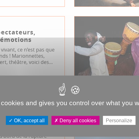
pectateurs,
émotions
 vivant, ce n’est pas que
nds ! Marionnettes,
t, théâtre, voici des...
rimoine
Enfance
l Jacques Tati
JDA
 cookies and gives you control over what you w
OK, accept all
Deny all cookies
Personalize
e la vie confinée
u bord de la rupture