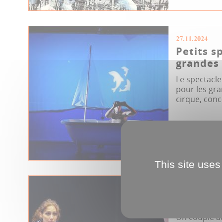
27.11.2024
Petits s
grandes 
Le spectacle
pour les gra
cirque, concer
Culture & Pat
Centre culture
Jeune public
This site uses
22.05.2024
Scènes d
Un couple a