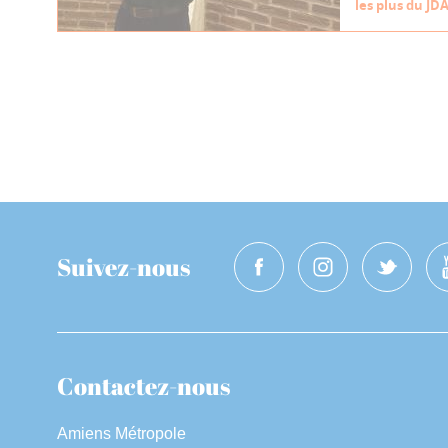
les plus du JD
Suivez-nous
Contactez-nous
Amiens Métropole