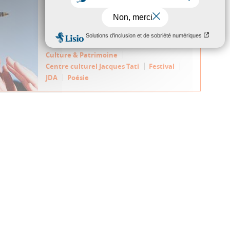
jusqu’au 25 mars partout en France.
L’occasion pour La Chouette impre...
Culture & Patrimoine
Centre culturel Jacques Tati
Festival
JDA
Poésie