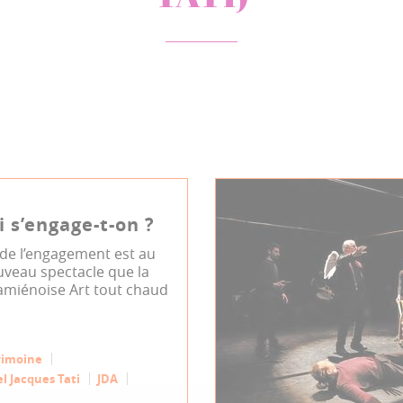
 s’engage-t-on ?
 de l’engagement est au
veau spectacle que la
miénoise Art tout chaud
rimoine
l Jacques Tati
JDA