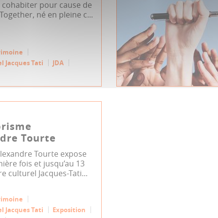
e cohabiter pour cause de
Together, né en pleine c...
rimoine
l Jacques Tati
JDA
prisme
dre Tourte
Alexandre Tourte expose
ière fois et jusqu’au 13
e culturel Jacques-Tati...
rimoine
l Jacques Tati
Exposition