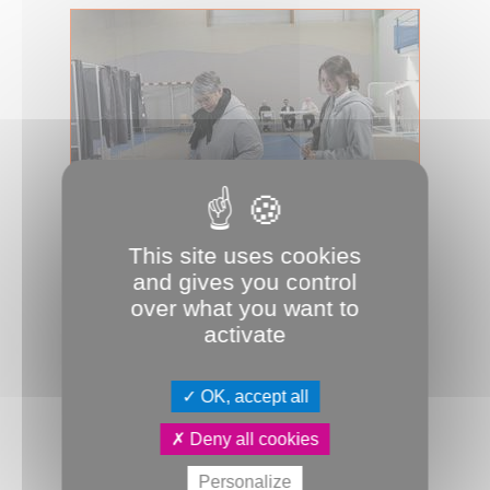
This site uses cookies
18.03.2026
and gives you control
Municipales : les résultats à Amiens
Métropole
over what you want to
activate
Les électeurs ne sont rappelés aux
urnes le 22 mars pour le deuxième
tour des municipales que dans deux...
OK, accept all
Élections
Démocratie locale
JDA
Deny all cookies
Personalize