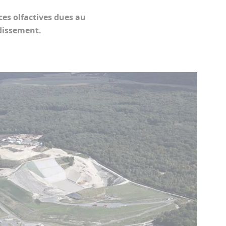
ces olfactives dues au
ndissement.