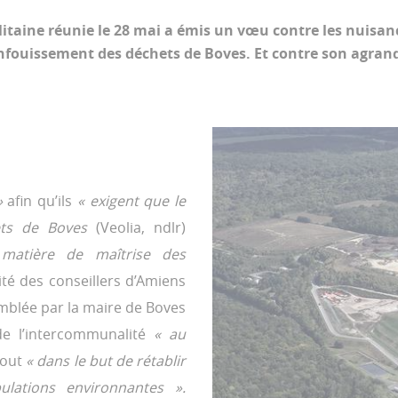
litaine réunie le 28 mai a émis un vœu contre les nuisan
nfouissement des déchets de Boves. Et contre son agra
 »
afin qu’ils
« exigent que le
hets de Boves
(Veolia, ndlr)
atière de maîtrise des
alité des conseillers d’Amiens
emblée par la maire de Boves
de l’intercommunalité
« au
tout
« dans le but de rétablir
ulations environnantes ».