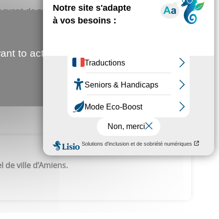
et avant de préciser que
« notre place
(celle d’Amiens
que les volumes destinés à l’enfouissement diminuent.
e
« de tout le département et au-delà ».
Par ailleurs,
ant to activate
u Pôle métropolitain du Grand Amiénois. Mais comme
 territoire va se poser ».
En attendant, les services de
Jean-Christophe Fouquet
l de ville d’Amiens.