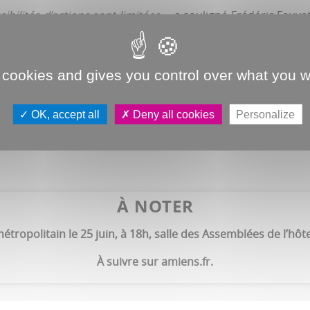
ibilités d’actions sont limitées »,
a souligné Frédéric Fauv
».
C’est-à-dire d’inciter à un meilleur tri des déchets afin 
urnisseur” de ce site qui reçoit des déchets en provenanc
 cookies and gives you control over what you w
té Esra Ercan, conseillère métropolitaine et présidente d
 faut bien les traiter. La question de l’incinération sur notre
OK, accept all
Deny all cookies
Personalize
À NOTER
́tropolitain le 25 juin, à 18h, salle des Assemblées de l’hôte
À suivre sur amiens.fr.