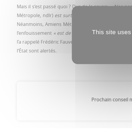
Mais il s’est passé quoi ? Dur de le savoir.
« Nos poss
Métropole, ndlr)
est surtout d’intervenir en amont 
Néanmoins, Amiens Métropole n’est pas le seul “fo
This site uses
l’enfouissement
« est de plus en plus cher »,
a poin
l’a rappelé Frédéric Fauvet
« des déchets, on en a, il
l’État sont alertés.
Prochain conseil me