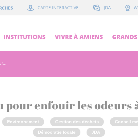
JDA
RCHES
CARTE INTERACTIVE
W
INSTITUTIONS
VIVRE À AMIENS
GRANDS 
r...
 pour enfouir les odeurs a
Environnement
Gestion des déchets
Conseil mé
Démocratie locale
JDA