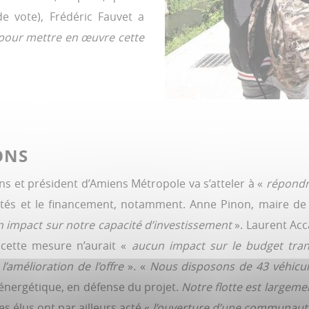
e vote), Frédéric Fauvet a
our mettre en œuvre cette
ONS
ns et président d’Amiens Métropole va s’atteler à «
répondr
tés et le financement, notamment. Anne Pinon, maire de Du
 impact sur notre capacité d’investissement
». Laurent Acca
cette mesure n’aurait «
aucun impact sur le budget tra
’amélioration de l’offre
». «
Nous disposons de 43 véhicul
 énergétique, en défense du projet.
Notre flotte est largeme
es élus ont par ailleurs acté «
l’ouverture d’une communauté