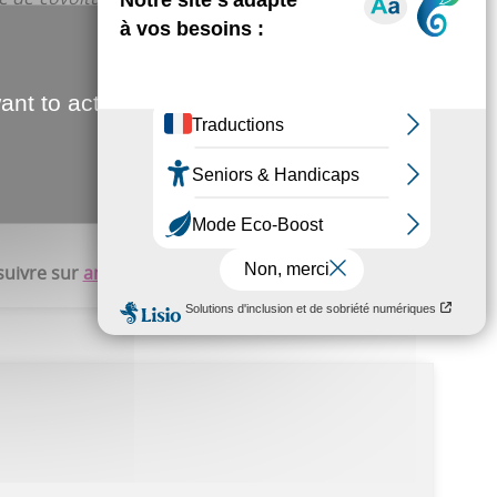
bon sens
», a appuyé Frédéric Fauvet. Avec la création
 d’habitation ou d’activité vont pouvoir partager
ant to activate
Simon Playoult
suivre sur
amiens.fr
.