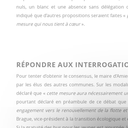
nuls, un blanc et une absence sans délégation d
indiqué que d’autres propositions seraient faites «
p
mesure qui nous tient à cœur
».
RÉPONDRE AUX INTERROGATI
Pour tenter d’obtenir le consensus, le maire d’Amie
par les élus des autres communes. Sur les modali
déclaré que «
cette mesure aura nécessairement un
pourtant déclaré en préambule de ce débat que 
engagement vers le renouvellement de la flotte et l
Brague
,
vice-président à la transition écologique et
Si la gratuité des bus pour les jeunes est ajournée, l