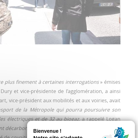
e plus finement à certaines interrogations
» émises
ry et vice-présidente de l’agglomération, a ainsi
rt, vice-président aux mobilités et aux voiries, avait
nsport de la Métropole qui pourra poursuivre son
es électriques et de 32 au biogaz,
a rappelé Logan
nt décarbonée. Autant la remplir à pleine capacité.
»
 de covoiturage gratuite grâce à notre adhésion au