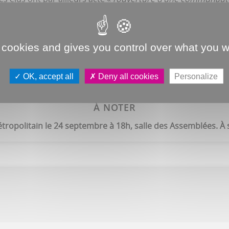
, a présenté Laurent Accart. «
Un dispositif qui va dans le 
scovoiturage.fr
, des personnes fréquentant une même zone
 cookies and gives you control over what you w
OK, accept all
Deny all cookies
Personalize
À NOTER
tropolitain le 24 septembre à 18h, salle des Assemblées. À 