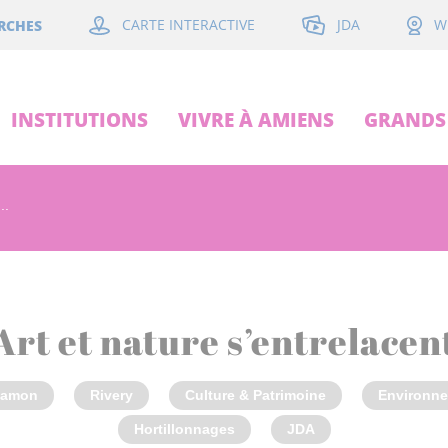
JDA
RCHES
CARTE INTERACTIVE
W
INSTITUTIONS
VIVRE À AMIENS
GRANDS 
..
Art et nature s’entrelacen
amon
Rivery
Culture & Patrimoine
Environn
Hortillonnages
JDA