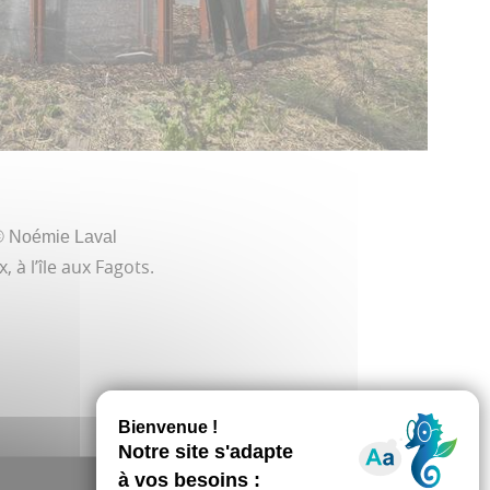
r du Festival international de jardins -
nt la pose devant Le jardin nourrit le compost, le
 pavillon de compostage du Collectif Et puis, sur
e Clermont.
 à l’île aux Fagots.