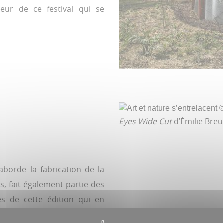
cteur de ce festival qui se
Gilbert Fillinger, directeu
Hortillonnages Amiens, tie
compost nourrit le jardin,
une parcelle de l’étang d
Eyes Wide Cut
d’Émilie Breux,
 aborde la fabrication de la
s, fait également partie des
s de cette édition qui en
ue avec la jeune création