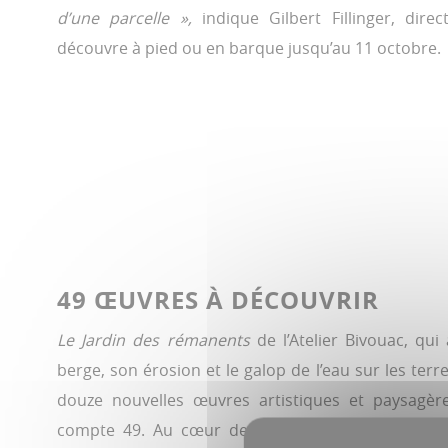
d’une parcelle »,
indique Gilbert Fillinger, dire
découvre à pied ou en barque jusqu’au 11 octobre.
49 ŒUVRES À DÉCOUVRIR
Le Jardin des rémanents
de l’Atelier Bivouac, qui
berge, son érosion et le galop de l’eau sur les terre
douze nouvelles œuvres artistiques et paysagère
compte 49. Au cœur des hortillonnages, le dialog