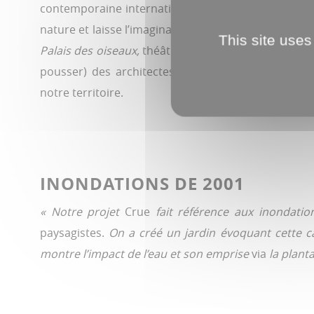
contemporaine internationale réinvente le regard, i
nature et laisse l’imaginaire se perdre dans ce spect
This site uses
Palais des oiseaux,
théâtre de verdure (l’herbe et l
pousser) des architectes italiens de l’Atelier Poem
notre territoire.
INONDATIONS DE 2001
« Notre projet
Crue
fait référence aux inondat
paysagistes.
On a créé un jardin évoquant cette c
montre l’impact de l’eau et son emprise
via
la plant