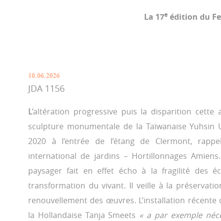
e
La 17
édition du F
10.06.2026
JDA 1156
L
’altération progressive puis la disparition cette
sculpture monumentale de la Taïwanaise Yuhsin U
2020 à l’entrée de l’étang de Clermont, rappe
international de jardins – Hortillonnages Amiens
paysager fait en effet écho à la fragilité des 
transformation du vivant. Il veille à la préservat
renouvellement des œuvres. L’installation récente
la Hollandaise Tanja Smeets
« a par exemple néce