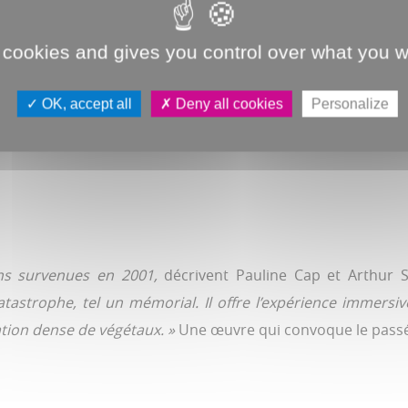
nterroge notre rapport à la
acle à ciel ouvert. Quant au
 cookies and gives you control over what you w
es végétaux doivent encore y
, il s’inspire pleinement de
OK, accept all
Deny all cookies
Personalize
ions survenues en 2001,
décrivent Pauline Cap et Arthur S
atastrophe, tel un mémorial. Il offre l’expérience immers
ation dense de végétaux. »
Une œuvre qui convoque le passé 