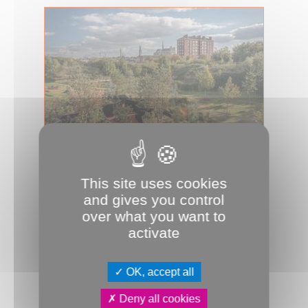
29.04.2026
On vote pour Les Jardins de la Paix
This site uses cookies
and gives you control
Jusqu’au 12 mai, le public peut voter
en ligne pour décerner le Prix du
over what you want to
public 2026 des prestigieux Prix E...
activate
Environnement
Festival
Hortillonnages
JDA
OK, accept all
Deny all cookies