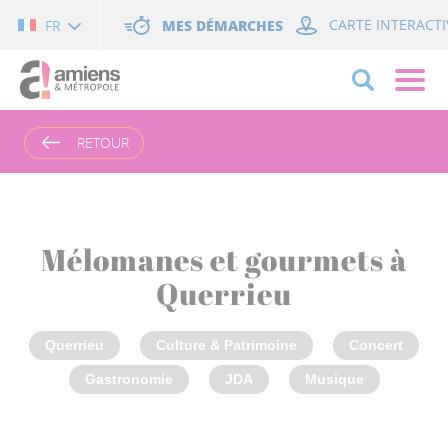
Cookies management panel
MES DÉMARCHES
CARTE INTERACTI
FR
RETOUR
Mélomanes et gourmets à
Querrieu
Querrieu
Culture & Patrimoine
Concert
Gastronomie
JDA
Musique