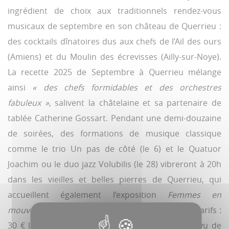
ingrédient de choix aux traditionnels rendez-vous
musicaux de septembre en son château de Querrieu :
des cocktails dînatoires dus aux chefs de l’Ail des ours
(Amiens) et du Moulin des écrevisses (Ailly-sur-Noye).
La recette 2025 de Septembre à Querrieu mélange
ainsi
« des chefs formidables et des orchestres
fabuleux »
, salivent la châtelaine et sa partenaire de
tablée Catherine Gossart. Pendant une demi-douzaine
de soirées, des formations de musique classique
comme le trio Un pas de côté (le 6) et le Quatuor
Joachim ou le duo jazz Volubilis (le 28) vibreront à 20h
dans les vieilles et belles pierres de Querrieu, qui
accueillent également l’exposition
Femmes en
mouvement
de la peintre japonaise Aya Takagi. Tarifs :
30 € le concert, 100 € avec repas. À noter : au vu de