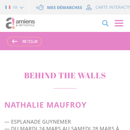
Cookies management panel
MES DÉMARCHES
CARTE INTERACTI
FR
RETOUR
RETOUR
RETOUR
RETOUR
RETOUR
BEHIND THE WALLS
NATHALIE MAUFROY
— ESPLANADE GUYNEMER
— DU MARDI 24 MARS AU SAMEDI 28 MARS À