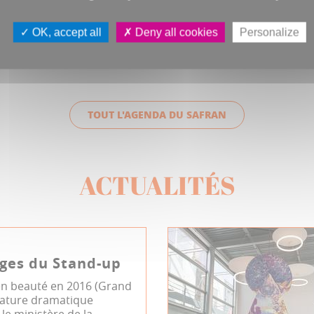
OK, accept all
Deny all cookies
Personalize
TOUT L'AGENDA DU SAFRAN
ACTUALITÉS
ges du Stand-up
 en beauté en 2016 (Grand
érature dramatique
le ministère de la