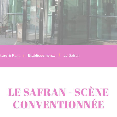
ture & Pa...
Etablissemen...
Le Safran
LE SAFRAN - SCÈNE
CONVENTIONNÉE