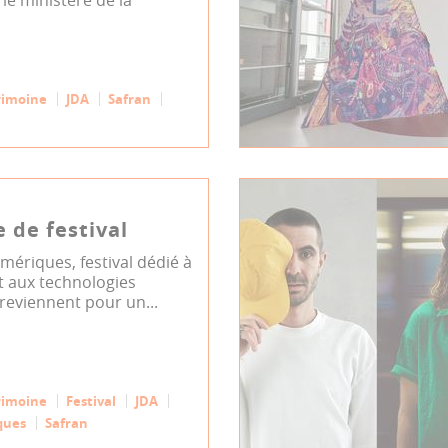
rimoine
JDA
Safran
 de festival
ériques, festival dédié à
 et aux technologies
reviennent pour un...
rimoine
Festival
JDA
ques
Safran