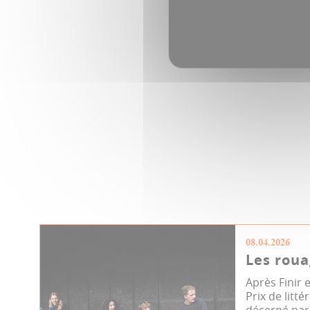
08.04.2026
Les roua
Après Finir
Prix de litt
décerné par 