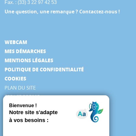
Fax. : (33) 3 22 97 42 53
Une question, une remarque ? Contactez-nous !
WEBCAM
MES DÉMARCHES
MENTIONS LÉGALES
POLITIQUE DE CONFIDENTIALITÉ
COOKIES
PLAN DU SITE
ESPACE PRESSE