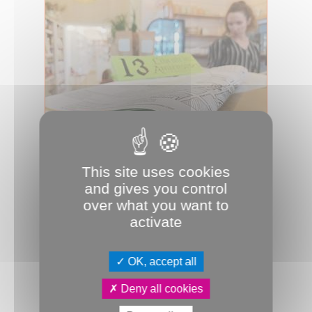
04.09.2023
This site uses cookies
Librairies d’Amiens : le bon plan
and gives you control
Toutes les librairies d’Amiens en un
over what you want to
clic. En bonus, le plan édité par La
Librairie aléatoire.
activate
Culture & Patrimoine
Commerce
les plus du JDA
OK, accept all
Deny all cookies