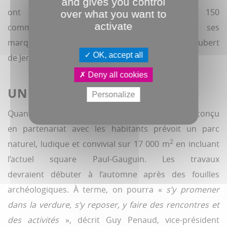
and gives you control
ont pu susciter des craintes parmi les 150
over what you want to
activate
commerçants, chacun commence à trouver ses
marques, comme l’a vérifié le maire d’Amiens Hubert
OK, accept all
de Jenlis le 11 mai.
Deny all cookies
UN COLVERT PLUS VERT
Personalize
Quant au futur Colvert, le projet de l’agence Base conçu
en partenariat avec les habitants prévoit un parc
2
naturel, ludique et convivial sur 17 000 m
en incluant
l’actuel square Paul-Gauguin. Les travaux
devraient débuter à l’automne après des fouilles
archéologiques. À terme, on pourra «
s’y promener
dans la verdure, s’y reposer, y faire des rencontres et
des activités
», décrit Guy Penaud, vice-président