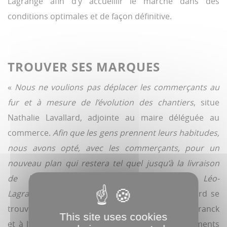
Lagrange afin d’y accueillir le marché dans des
conditions optimales et de façon définitive.
TROUVER SES MARQUES
«
Nous ne voulions pas déplacer les commerçants au
fur et à mesure de l’évolution des chantiers
, situe
Nathalie Lavallard, adjointe au maire déléguée au
commerce.
Afin que les gens prennent leurs habitudes,
nous avons opté, avec les commerçants, pour un
nouveau plan qui restera tel quel jusqu’à la livraison
de la nouvelle place et de la rue Léo-
Lagrange modernisée.
» Le marché d’Amiens nord se
trouve désormais avenue de la Paix, rue César-Franck
This site uses cookies
et à l’est de la rue Léo-Lagrange. Si ces changements