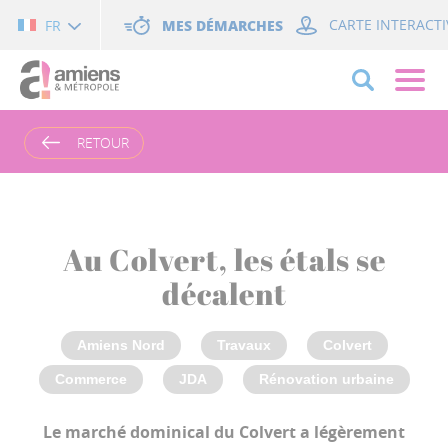
Cookies management panel
MES DÉMARCHES
CARTE INTERACTI
FR
RETOUR
Au Colvert, les étals se
décalent
Amiens Nord
Travaux
Colvert
Commerce
JDA
Rénovation urbaine
Le marché dominical du Colvert a légèrement