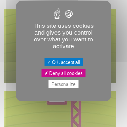
This site uses cookies
and gives you control
over what you want to
activate
OK, accept all
PADD : QUELLE VILLE
POUR DEMAIN ?
Deny all cookies
Personalize