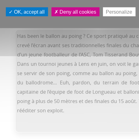
OK, accept all
Deny all cookies
Personalize
Has been le ballon au poing ? Ce sport pratiqué au
crevé l’écran avant ses traditionnelles finales du c
d’un jeune footballeur de l’ASC, Tom Tisserand Bou
Dans un tournoi jeunes à Lens en juin, on voit le ga
se servir de son poing, comme au ballon au poing, s
du ballodrome… Euh, pardon, du terrain de foot
capitaine de l’équipe de foot de Longueau et ballon
poing à plus de 50 mètres et des finales du 15 août. 
rééditer son exploit.