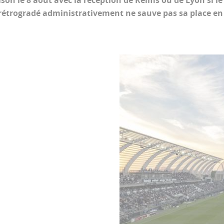
son le 8 août avec la réception de Reims ou de Lyon si l
rétrogradé administrativement ne sauve pas sa place en 