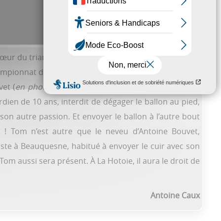
 cœur du triangle Amiens-Doullens-Albert a récemment
hampionnat de France à La Hotoie le 15 août. Une vidéo
vet (
en photo
), dépasse le million de vues sur TikTok.
rdien de 10 ans, interdit de dégager le ballon au pied,
on autre passion. Et envoyer le ballon à l’autre bout
 ! Tom n’est autre que le neveu d’Antoine Bouvet,
iste à Beauquesne, habitué à envoyer le cuir avec son
Tom aussi sera présent. À La Hotoie, il aura le droit de
Antoine Caux