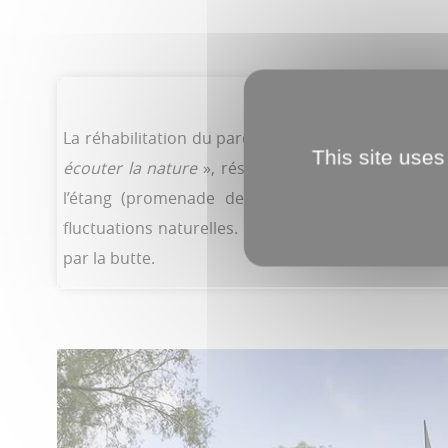
La réhabilitation du parc se poursuit depuis 2023 
This site uses
écouter la nature
», résume Jean-Christophe Loric
l’étang (promenade des Jours) sont actuellemen
fluctuations naturelles. La promenade était d’ailleu
par la butte.