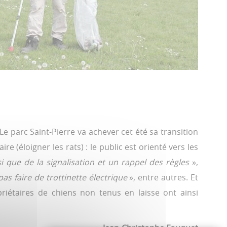
nt de 12h à 19h en semaine et de 10h à 15h le
e.
1h à 17h, du lundi au vendredi.
e parc Saint-Pierre va achever cet été sa transition
e (éloigner les rats) : le public est orienté vers les
si que de la signalisation et un rappel des règles
»,
pas faire de trottinette électrique
», entre autres. Et
priétaires de chiens non tenus en laisse ont ainsi