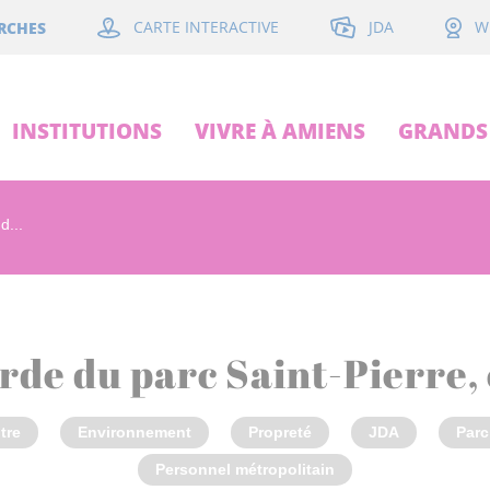
JDA
RCHES
CARTE INTERACTIVE
W
INSTITUTIONS
VIVRE À AMIENS
GRANDS 
d...
rde du parc Saint-Pierre, c
tre
Environnement
Propreté
JDA
Parc
Personnel métropolitain