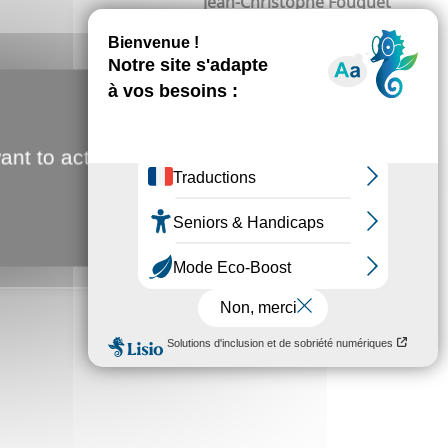
Jean-Christophe Fouquet
E
antations...). Mais pas n’importe comment : «
Il faut
ant to activate
t pourquoi les blocs béton qui longent le nord de
ait de roche et de plantes, plus à l’écoute des
e faire le tour du parc : il suffit de les contourner