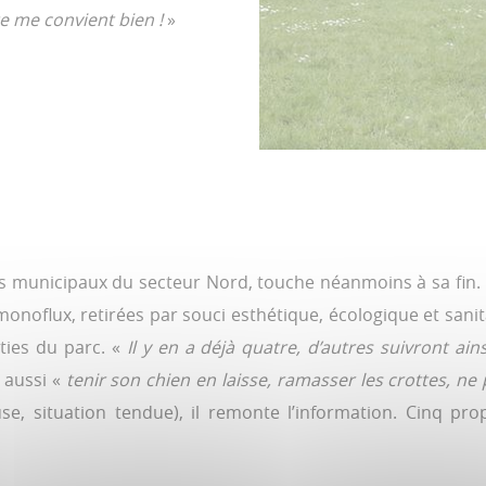
e me convient bien !
»
Frédéric Dubois est prése
samedi d’avril à septembr
Le reste de l’année : de 1
ts municipaux du secteur Nord, touche néanmoins à sa fin. L
noflux, retirées par souci esthétique, écologique et sanitair
ties du parc. «
Il y en a déjà quatre, d’autres suivront ain
t aussi «
tenir son chien en laisse, ramasser les crottes, ne 
e, situation tendue), il remonte l’information. Cinq pro