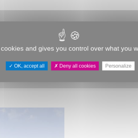
PROMENADE
PLUS SÛRE ET NATUR
(réfection du labyrinthe, cheminements absorbant l’eau, pl
 cookies and gives you control over what you w
, adjoint au maire d’Amiens délégué au secteur Nord. C’es
t repris ( jusqu’en juillet) pour créer un accotement f
OK, accept all
Deny all cookies
Personalize
rs sous l’eau en février... Des travaux qui n'empêchent pas d