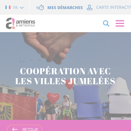
Cookies management panel
MES DÉMARCHES
CARTE INTERACTI
FR
COOPÉRATION AVEC
LES VILLES JUMELÉES
RETOUR
RETOUR