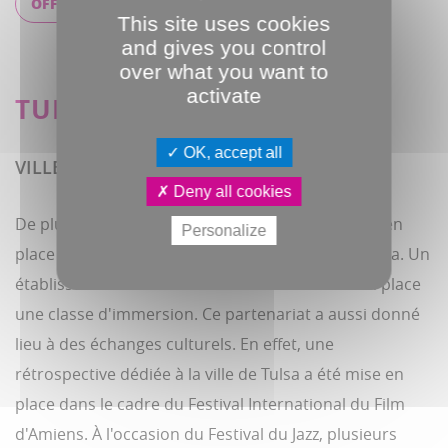
OFFICE DE TOURISME DE GÖRLITZ
This site uses cookies
and gives you control
over what you want to
activate
TULSA, ETATS-UNIS
OK, accept all
VILLE JUMELÉE DEPUIS 2006
Deny all cookies
De plus en plus d'échanges scolaires ont été mis en
Personalize
place entre des établissement d'Amiens et de Tulsa. Un
établissement scolaire d'Amiens a même mis en place
une classe d'immersion. Ce partenariat a aussi donné
lieu à des échanges culturels. En effet, une
rétrospective dédiée à la ville de Tulsa a été mise en
place dans le cadre du Festival International du Film
d'Amiens. À l'occasion du Festival du Jazz, plusieurs