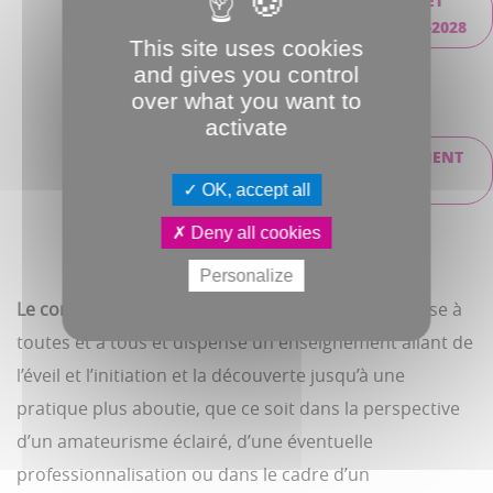
CONSULTEZ LE PROJET
D'ÉTABLISSEMENT 2023-2028
This site uses cookies
and gives you control
over what you want to
activate
CONSULTEZ LE RÈGLEMENT
DES ÉTUDES
OK, accept all
Deny all cookies
Personalize
Le conservatoire à Rayonnement Régional
s’adresse à
toutes et à tous et dispense un enseignement allant de
l’éveil et l’initiation et la découverte jusqu’à une
pratique plus aboutie, que ce soit dans la perspective
d’un amateurisme éclairé, d’une éventuelle
professionnalisation ou dans le cadre d’un