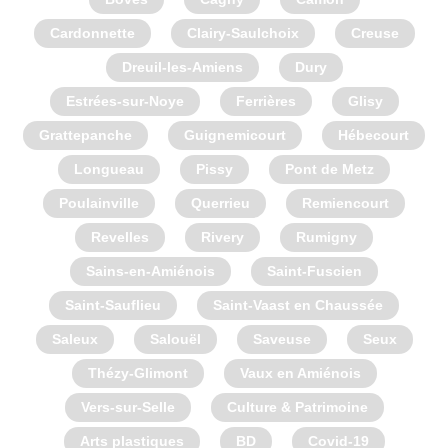
Cardonnette
Clairy-Saulchoix
Creuse
Dreuil-les-Amiens
Dury
Estrées-sur-Noye
Ferrières
Glisy
Grattepanche
Guignemicourt
Hébecourt
Longueau
Pissy
Pont de Metz
Poulainville
Querrieu
Remiencourt
Revelles
Rivery
Rumigny
Sains-en-Amiénois
Saint-Fuscien
Saint-Sauflieu
Saint-Vaast en Chaussée
Saleux
Salouël
Saveuse
Seux
Thézy-Glimont
Vaux en Amiénois
Vers-sur-Selle
Culture & Patrimoine
Arts plastiques
BD
Covid-19