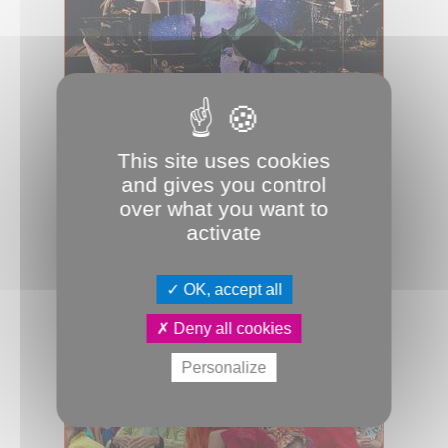
11.02.2026
This site uses cookies
La déesse aux deux visages
and gives you control
Dans Niquer la fatalité, Estelle Meyer
over what you want to
joue, danse et chante son histoire,
activate
avec en miroir celle de l’avoca...
Culture & Patrimoine
JDA
Safran
OK, accept all
Théâtre
Deny all cookies
Personalize