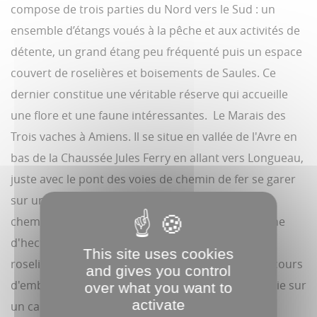
compose de trois parties du Nord vers le Sud : un
ensemble d’étangs voués à la pêche et aux activités de
détente, un grand étang peu fréquenté puis un espace
couvert de roselières et boisements de Saules. Ce
dernier constitue une véritable réserve qui accueille
une flore et une faune intéressantes. Le Marais des
Trois vaches à Amiens. Il se situe en vallée de l'Avre en
bas de la Chaussée Jules Ferry en allant vers Longueau,
juste avec le pont des voies de chemin de fer se garer
sur un parking à côté du restaurant et suivre les
cheminements. Il s'agit d'un espace d'une trentaine
d'hectares composé de 5 unités : 3 étangs, une
This site uses cookies
roselière plus ou moins inondée et une friche en cours
and gives you control
d'embroussaillement. Un cheminement pour partie sur
over what you want to
activate
un caillebotis permet de visiter le site et un