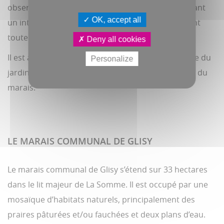
observatoire facilite l'observation des oiseaux. Ayant
OK, accept all
un intérêt surtout ornithologique, il est intéressant
toute l'année.
Deny all cookies
Il est accessible par la Chaussée Jules Ferry, en face du
Personalize
jardins de Vertueux et à côte du jardins les portes du
marais.
LE MARAIS COMMUNAL DE GLISY
Le marais communal de Glisy s’étend sur 33 hectares
dans le lit majeur de La Somme. Il est occupé par une
mosaïque d’habitats naturels, principalement des
praires pâturées et/ou fauchées et deux plans d’eau.