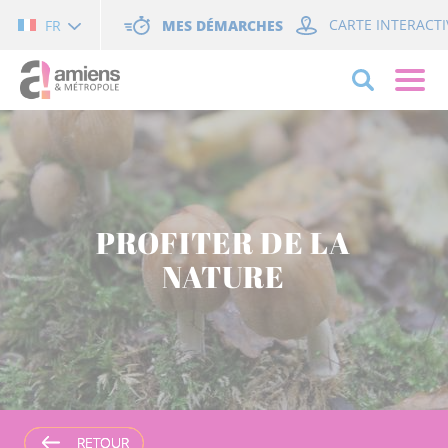
Cookies management panel
MES DÉMARCHES
CARTE INTERACTI
FR
PROFITER DE LA
NATURE
RETOUR
RETOUR
RETOUR