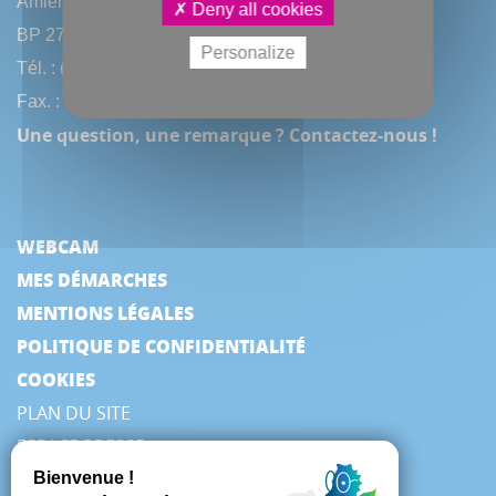
Amiens Métropole
Deny all cookies
BP 2720 - 80027 Amiens CEDEX
Personalize
Tél. : (33) 3 22 97 40 40
Fax. : (33) 3 22 97 42 53
Une question, une remarque ? Contactez-nous !
WEBCAM
MES DÉMARCHES
MENTIONS LÉGALES
POLITIQUE DE CONFIDENTIALITÉ
COOKIES
PLAN DU SITE
ESPACE PRESSE