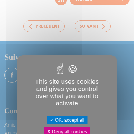
d'actualité
PRÉCÉDENT
SUIVANT
Suivez-nous
This site uses cookies
and gives you control
over what you want to
activate
Contactez-nous
OK, accept all
Amiens Métropole
Deny all cookies
BP 2720 - 80027 Amiens CEDEX