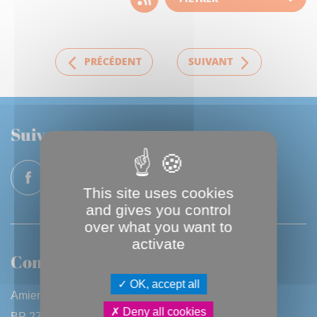
d'actualité
PRÉCÉDENT
SUIVANT
Suivez-nous
This site uses cookies
and gives you control
over what you want to
activate
Contactez-nous
OK, accept all
Amiens Métropole
Deny all cookies
BP 2720 - 80027 Amiens CEDEX