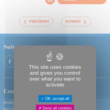
d'actualité
PRÉCÉDENT
SUIVANT
Suivez-nous
This site uses cookies
and gives you control
over what you want to
activate
Contactez-nous
OK, accept all
Amiens Métropole
Deny all cookies
BP 2720 - 80027 Amiens CEDEX