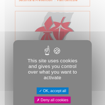
Sécurité & Prévention
Plan canicule
This site uses cookies
23.06.2026
and gives you control
Canicule : Frédéric Fauvet annonce
over what you want to
des mesures complémentaires pour
activate
p...
Face à l’épisode caniculaire
exceptionnel qui touche Amiens et à
OK, accept all
la persistance de températures très
élevée...
Deny all cookies