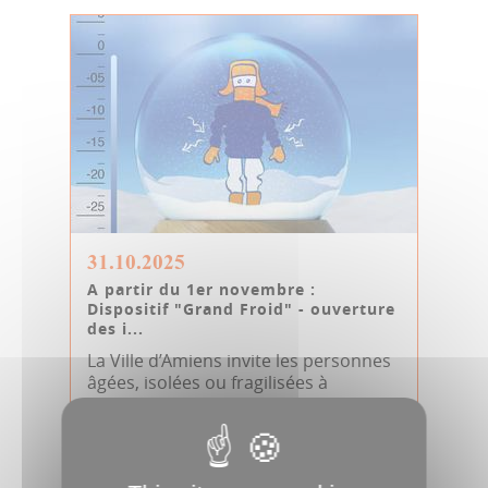
31.10.2025
A partir du 1er novembre :
Dispositif "Grand Froid" - ouverture
des i...
La Ville d’Amiens invite les personnes
âgées, isolées ou fragilisées à
s’inscrire au registre communal des...
CCAS
Communiqué
Inscriptions
Personnes âgées
Plan grand froid