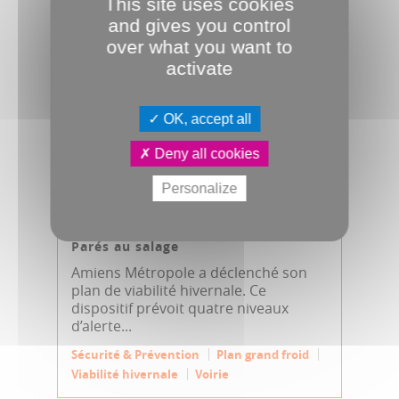
This site uses cookies
and gives you control
over what you want to
activate
OK, accept all
Deny all cookies
Personalize
04.12.2024
Parés au salage
Amiens Métropole a déclenché son
plan de viabilité hivernale. Ce
dispositif prévoit quatre niveaux
d’alerte...
Sécurité & Prévention
Plan grand froid
Viabilité hivernale
Voirie