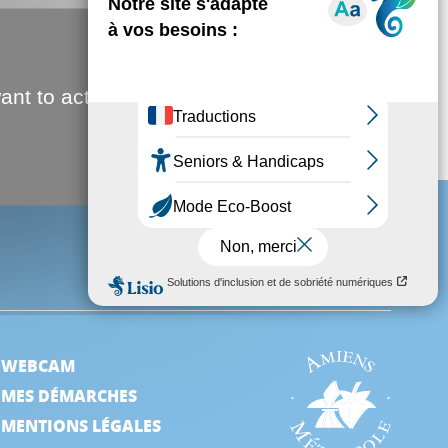
PORTRAIT
ant to activate
Choisissez votre filtre
d'actualité
WEBCAM
MES DÉMARCHES
MENTIONS LÉGALES