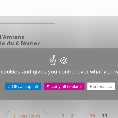
d'Amiens
e du 8 février
 cookies and gives you control over what you w
OK, accept all
Deny all cookies
Personalize
politain
1
2
10
11
PRÉCÉDENT
...