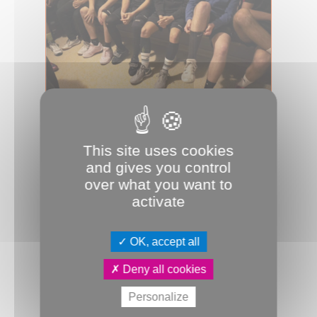
This site uses cookies
18.06.2024
and gives you control
La beauté du geste
over what you want to
Des sportifs amiénois racontent leur
activate
pratique sportive. À découvrir en
expo à la MCA et en podcast via
Carm...
OK, accept all
Basket-ball
Escalade
Handball
Deny all cookies
les plus du JDA
Maison de la culture
Personalize