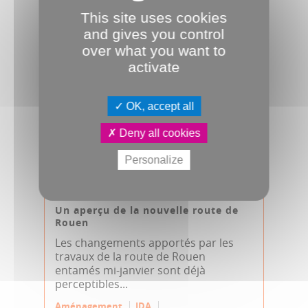
Voirie
This site uses cookies
and gives you control
over what you want to
activate
OK, accept all
Deny all cookies
Personalize
24.04.2024
Un aperçu de la nouvelle route de
Rouen
Les changements apportés par les
travaux de la route de Rouen
entamés mi-janvier sont déjà
perceptibles...
Aménagement
JDA