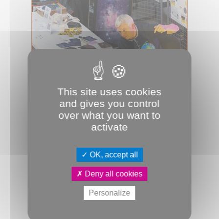
This site uses cookies
and gives you control
01.07.2026
over what you want to
Les yeux vers le ciel
activate
L’Association astronomique picarde
M80 lance en orbite son premier
festival à l’occasion de ses 30 ans. Sa...
OK, accept all
Événement
Festival
JDA
Deny all cookies
Quai de l'innovation
Science
Personalize