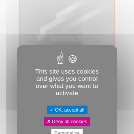
26.09.2024
Travaux d'aménagement ludique de
This site uses cookies
la plaine Debussy à Amiens
and gives you control
Lundi 30 septembre démarreront des
over what you want to
travaux d'aménagement ludique de la
activate
plaine Debussy à Amiens pour une
dur...
OK, accept all
Travaux
Aménagement
Communiqué
Deny all cookies
Personalize