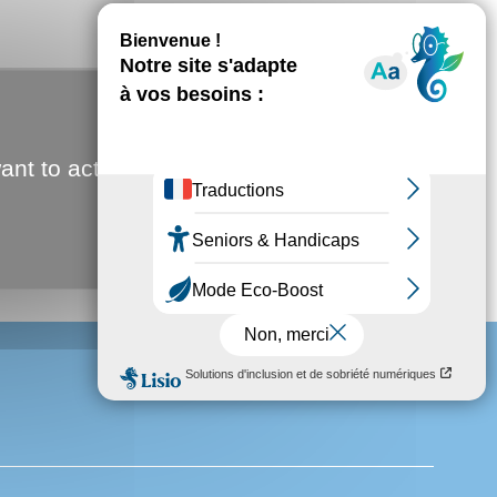
ENVIRONNEMENT
Choisissez votre filtre
d'actualité
ant to activate
T