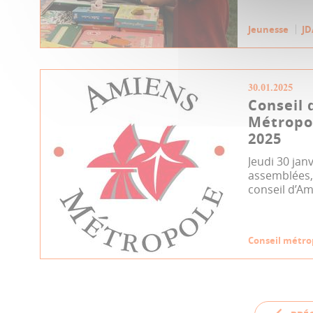
Jeunesse
JD
30.01.2025
Conseil 
Métropol
2025
Jeudi 30 jan
assemblées, 
conseil d’Am
Conseil métro