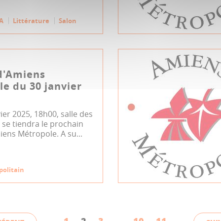
A
Littérature
Salon
d'Amiens
e du 30 janvier
vier 2025, 18h00, salle des
se tiendra le prochain
iens Métropole. A su...
politain