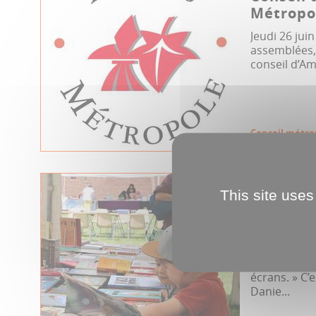
Métropol
Jeudi 26 jui
assemblées, 
conseil d’Am
Conseil métro
14.05.2025
This site uses
Guignem
7
« Faire lire 
parfois trop
écrans. » C’
Danie...