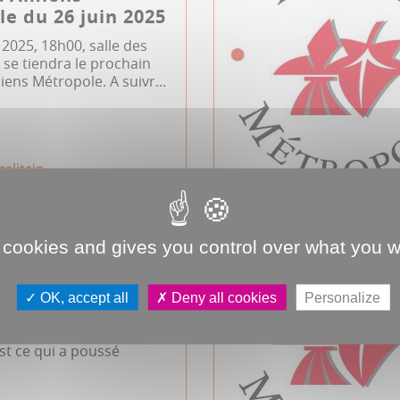
e du 26 juin 2025
n 2025, 18h00, salle des
se tiendra le prochain
iens Métropole. A suivr...
politain
 cookies and gives you control over what you w
icourt, Chapitre
OK, accept all
Deny all cookies
Personalize
les enfants qui passent
 de temps devant les
est ce qui a poussé