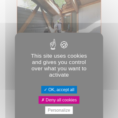
This site uses cookies
22.05.2024
and gives you control
À Étouvie, les travaux de la
over what you want to
médiathèque ont repris
activate
Incendiée pendant les émeutes de
l'été dernier, la médiathèque
d’Étouvie fait l’objet depuis le 16 mai
OK, accept all
de t...
Deny all cookies
Travaux
JDA
Personalize