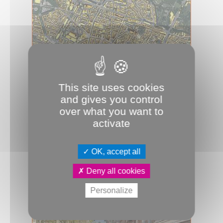
This site uses cookies
17.04.2024
and gives you control
Le cadastre solaire, un outil
over what you want to
éclairant
activate
Il est en ligne. Le cadastre solaire
d’Amiens Métropole permet d’évaluer
le potentiel de production d’én...
OK, accept all
JDA
Transition énergétique
Deny all cookies
Personalize