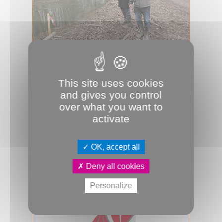
05.03.2025
Le maire de Remiencourt : « Je me
sens moins seul »
This site uses cookies
Le président d’Amiens Métropole
and gives you control
Alain Gest est allé rencontrer les
over what you want to
maires de Remiencourt et de Boves,
activate
inqui...
Eau
JDA
OK, accept all
Deny all cookies
Personalize