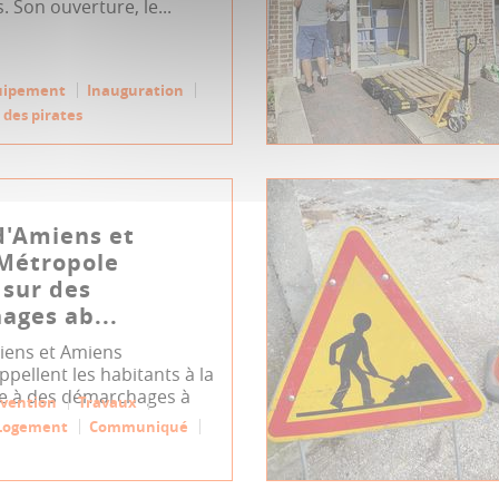
. Son ouverture, le...
uipement
Inauguration
 des pirates
 d'Amiens et
Métropole
 sur des
ages ab...
miens et Amiens
pellent les habitants à la
ace à des démarchages à
évention
Travaux
Logement
Communiqué