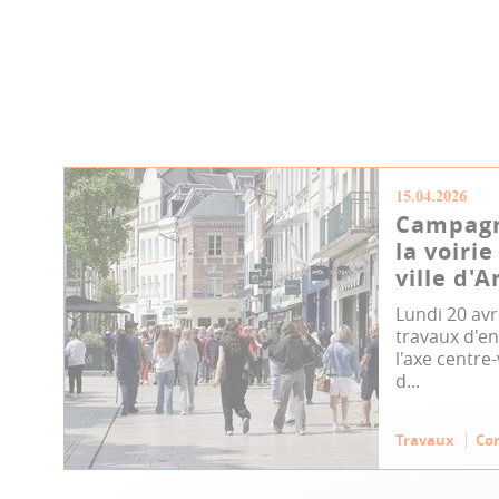
15.04.2026
Campagn
la voirie
ville d'
Lundi 20 av
travaux d'en
l'axe centre
d...
Travaux
Co