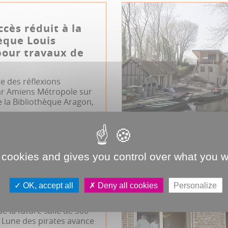
ccès réduit à la
èque Louis
pour travaux de
e des réflexions
r Amiens Métropole sur
e la Bibliothèque Aragon,
liothèque Louis-Aragon
 cookies and gives you control over what you w
 Lune : décollage
OK, accept all
Deny all cookies
Personalize
 mois
de la future salle de 500
 Lune des pirates avance