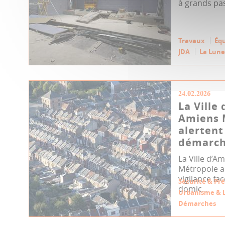
à grands pas
Travaux
Éq
JDA
La Lune
24.02.2026
La Ville
Amiens 
alertent
démarch
La Ville d’A
Métropole ap
vigilance f
Sécurité & Pr
domic...
Urbanisme & 
Démarches