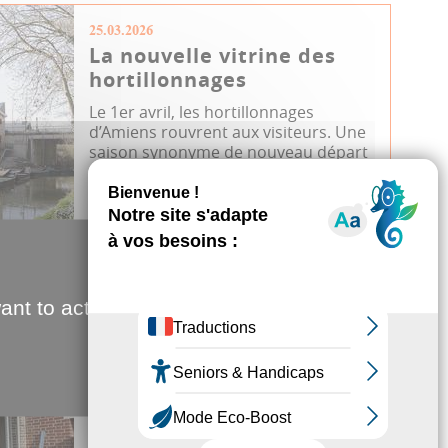
25.03.2026
La nouvelle vitrine des
hortillonnages
Le 1er avril, les hortillonnages
d’Amiens rouvrent aux visiteurs. Une
saison synonyme de nouveau départ
po...
Tourisme
Travaux
Hortillonnages
JDA
Patrimoine
ant to activate
11.03.2026
Querrieu recherche son
boulanger
Commune de plus de 600 habitants,
Querrieu est en quête d’un artisan