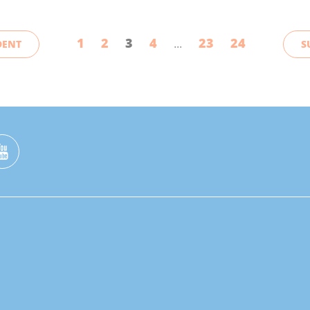
1
2
3
4
23
24
DENT
S
...