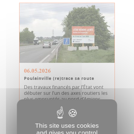
06.05.2026
Poulainville (re)trace sa route
Des travaux financés par l’État vont
débuter sur l’un des axes routiers les
plus empruntés au nord d’Amiens...
Mobilité
Travaux
JDA
Transport
This site uses cookies
and gives you control