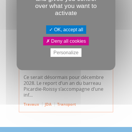
over what you want to
activate
OK, accept all
Deny all cookies
Personalize
07.01.2026
TGV : deux allers-retours par jour
fin 2028
Ce serait désormais pour décembre
2028. Le report d’un an du barreau
Picardie-Roissy s’accompagne d’une
inf...
Travaux
JDA
Transport