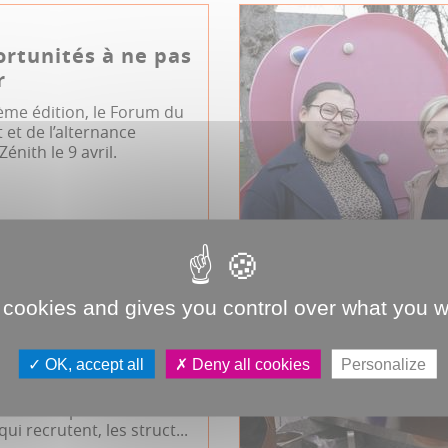
rtunités à ne pas
r
ème édition, le Forum du
et de l’alternance
Zénith le 9 avril.
um
JDA
 cookies and gives you control over what you w
 !
OK, accept all
Deny all cookies
Personalize
lation ses locataires ou
urs d’emploi avec les
ui recrutent, les struct...