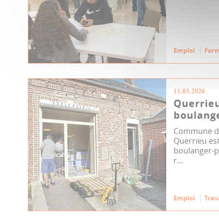
Emploi
For
11.03.2026
Querrie
boulang
Commune de 
Querrieu est
boulanger-pâ
r...
Emploi
Tra