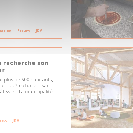
mation
Forum
JDA
u recherche son
er
plus de 600 habitants,
 en quête d’un artisan
tissier. La municipalité
vaux
JDA