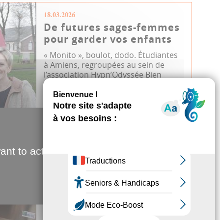
18.03.2026
De futures sages-femmes
pour garder vos enfants
« Monito », boulot, dodo. Étudiantes
à Amiens, regroupées au sein de
l’association Hypn’Odyssée Bien
naître...
Emploi
Vie associative
Etudiant
JDA
ant to activate
11.03.2026
L'Îlot à la sauce italienne
L’Îlot gourmand, l’activité restauration
des ateliers d’insertion
professionnelle de L’Îlot, a agrandi