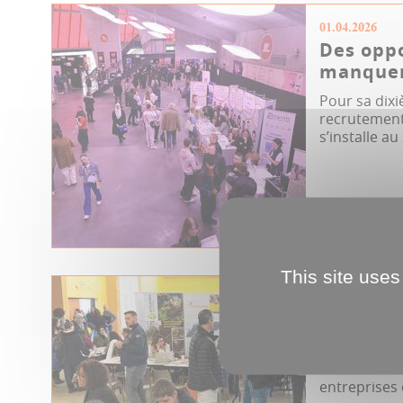
01.04.2026
Des oppo
manque
Pour sa dixi
recrutement 
s’installe au 
Emploi
For
This site uses
18.03.2026
À vos CV
Mettre en re
les demande
entreprises q