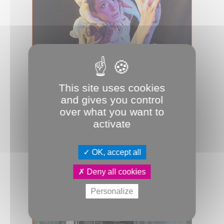
11.09.2024
This site uses cookies
De l’audace dans les salles
and gives you control
Cette saison, le Cirque Jules-Verne et
over what you want to
la Maison du théâtre donnent carte
activate
blanche aux artistes et osent la...
Culture & Patrimoine
Cirque Jules Verne
JDA
OK, accept all
Maison du théâtre
Théâtre
Deny all cookies
Personalize