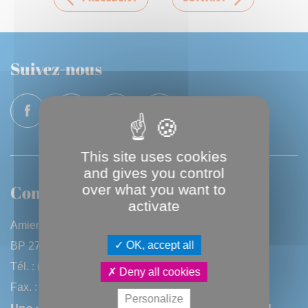
Suivez-nous
This site uses cookies
and gives you control
Contactez-nous
over what you want to
activate
Amiens Métropole
OK, accept all
BP 2720 - 80027 Amiens CEDEX
Tél. : (33) 3 22 97 40 40
Deny all cookies
Fax. : (33) 3 22 97 42 53
Personalize
Une question, une remarque ? Contactez-nous !