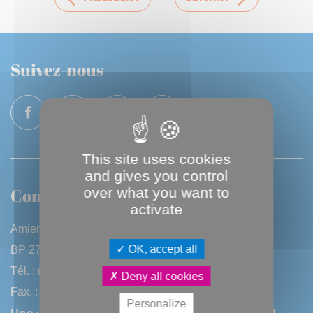
Suivez-nous
This site uses cookies
and gives you control
Contactez-nous
over what you want to
activate
Amiens Métropole
OK, accept all
BP 2720 - 80027 Amiens CEDEX
Tél. : (33) 3 22 97 40 40
Deny all cookies
Fax. : (33) 3 22 97 42 53
Personalize
Une question, une remarque ? Contactez-nous !