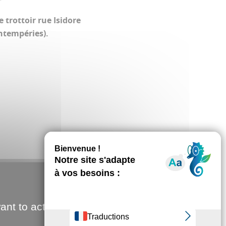
trottoir rue Isidore
ntempéries).
ant to activate