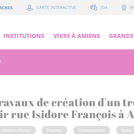
JDA
RCHES
CARTE INTERACTIVE
W
INSTITUTIONS
VIVRE À AMIENS
GRANDS 
...
Travaux de création d'un t
ir rue Isidore François à
Amiens Ouest
Travaux
Communiqué
Voirie