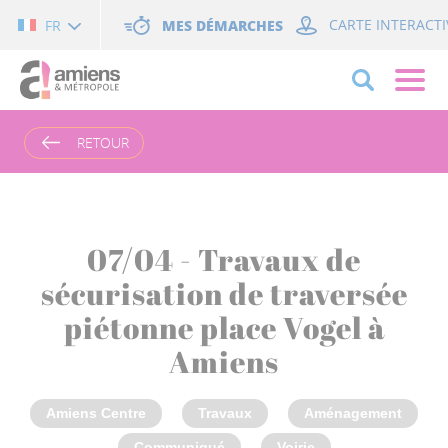
Cookies management panel
MES DÉMARCHES
CARTE INTERACTI
FR
RETOUR
07/04 - Travaux de
sécurisation de traversée
piétonne place Vogel à
Amiens
Amiens Centre
Travaux
Aménagement
Communiqué
Voirie